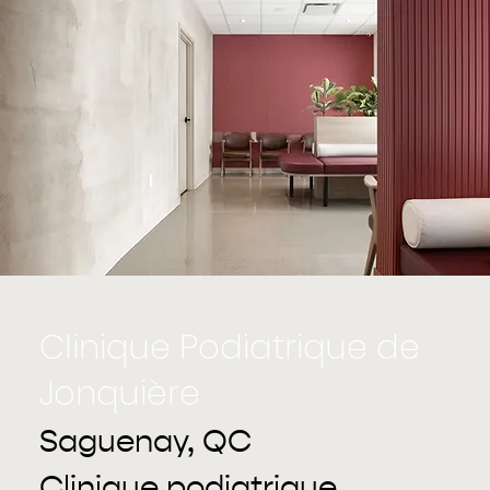
Clinique Podiatrique de
Jonquière
Saguenay, QC
Clinique podiatrique